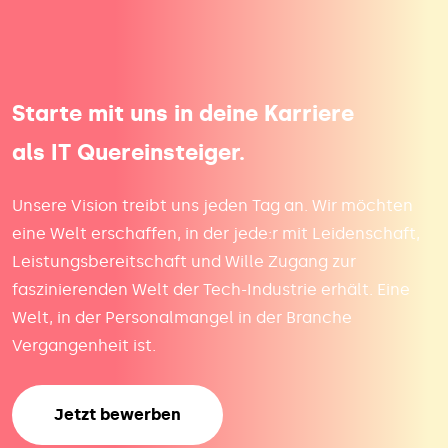
Starte mit uns in deine Karriere
als IT Quereinsteiger.
Unsere Vision treibt uns jeden Tag an. Wir möchten
eine Welt erschaffen, in der jede:r mit Leidenschaft,
Leistungsbereitschaft und Wille Zugang zur
faszinierenden Welt der Tech-Industrie erhält. Eine
Welt, in der Personalmangel in der Branche
Vergangenheit ist.
Jetzt bewerben