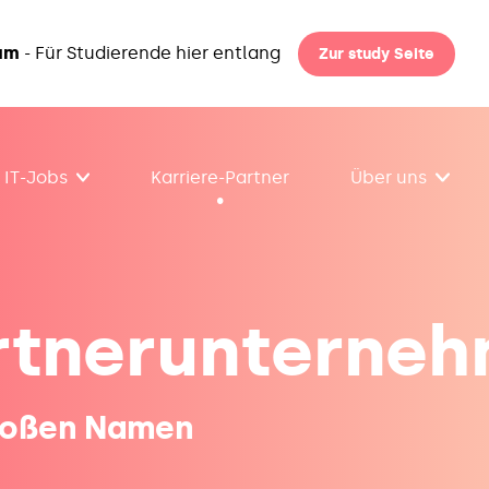
ium
- Für Studierende hier entlang
Zur study Seite
IT-Jobs
Karriere-Partner
Über uns
rtnerunterne
großen Namen