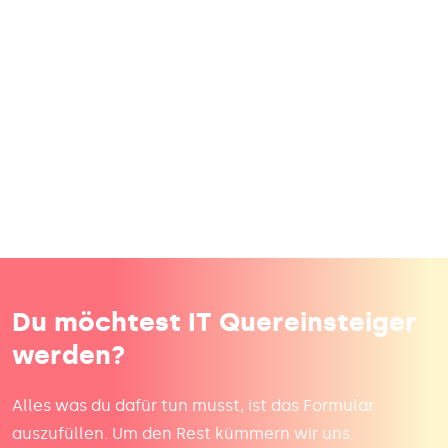
Und wenn ein Quereinstieg, eine Ausbildung oder ein
neues Studium nach deinem Studienabbruch für dich
gerade keine Option sind, ist eine Auszeit vielleicht
der beste Weg für dich, um zu erkennen, was du nach
deinem Studienabbruch wirklich machen möchtest.
Egal ob du die Welt erkunden willst, die Zeit mit
einem Nebenjob verbringen willst oder eine richtige
Auszeit nach deinem Studienabbruch brauchst. All
das ist auch vollkommen okay, denn es kann dir dabei
helfen zu erkennen, was du wirklich möchtest 🫶
Du möchtest IT Quereinsteiger
werden?
Alles was du dafür tun musst, ist das Formular
auszufüllen. Um den Rest kümmern wir uns.