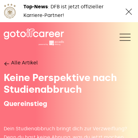
Top-News
: DFB ist jetzt offizieller
Karriere-Partner!
Alle Artikel
Keine Perspektive nach
Studienabbruch
Quereinstieg
Dein Studienabbruch bringt dich zur Verzweiflung?
Denn du hast keine Ahnung, was du jetzt machen