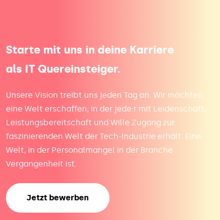
Starte mit uns in deine Karriere
als IT Quereinsteiger.
Unsere Vision treibt uns jeden Tag an. Wir möchten
eine Welt erschaffen, in der jede:r mit Leidenschaft,
Leistungsbereitschaft und Wille Zugang zur
faszinierenden Welt der Tech-Industrie erhält. Eine
Welt, in der Personalmangel in der Branche
Vergangenheit ist.
Jetzt bewerben