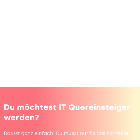
Möglichkeit, von den Trends der Zukunft zu
profitieren. Mit den richtigen Fähigkeiten in
Bereichen wie KI, Cloud-Computing, Cybersicherheit
und Datenanalyse kannst du nicht nur eine
zukunftssichere Karriere starten, sondern auch die
wachsende Nachfrage nach IT-Experten optimal
nutzen. Der Weg in die IT ist heute dank zahlreicher
Weiterbildungsmöglichkeiten und Zertifikate
zugänglich und bietet zahlreiche Chancen, um
erfolgreich in dieser dynamischen Branche Fuß zu
fassen.
Du möchtest IT Quereinsteiger
werden?
Das ist ganz einfach! Du musst nur fix das Formular