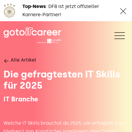
Top-News
: DFB ist jetzt offizieller
Karriere-Partner!
Alle Artikel
Die gefragtesten IT Skills
für 2025
IT Branche
Welche IT Skills brauchst du 2025, um erfolgreich zu
bleiben? Von Künstlicher Intelligenz über Cloud-