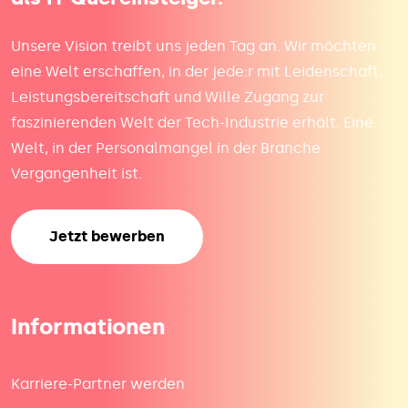
Unsere Vision treibt uns jeden Tag an. Wir möchten
eine Welt erschaffen, in der jede:r mit Leidenschaft,
Leistungsbereitschaft und Wille Zugang zur
faszinierenden Welt der Tech-Industrie erhält. Eine
Welt, in der Personalmangel in der Branche
Vergangenheit ist.
Jetzt bewerben
Informationen
Karriere-Partner werden